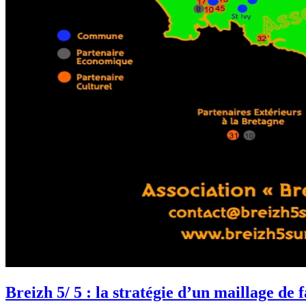
Breizh 5/ 5 : la stratégie d’un maillage de f