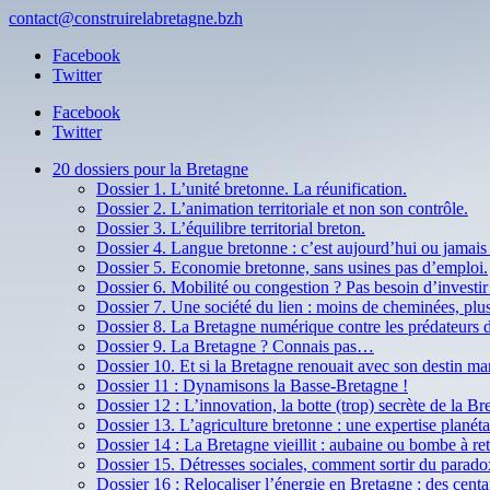
contact@construirelabretagne.bzh
Facebook
Twitter
Facebook
Twitter
20 dossiers pour la Bretagne
Dossier 1. L’unité bretonne. La réunification.
Dossier 2. L’animation territoriale et non son contrôle.
Dossier 3. L’équilibre territorial breton.
Dossier 4. Langue bretonne : c’est aujourd’hui ou jamais 
Dossier 5. Economie bretonne, sans usines pas d’emploi.
Dossier 6. Mobilité ou congestion ? Pas besoin d’invest
Dossier 7. Une société du lien : moins de cheminées, plus
Dossier 8. La Bretagne numérique contre les prédateurs
Dossier 9. La Bretagne ? Connais pas…
Dossier 10. Et si la Bretagne renouait avec son destin ma
Dossier 11 : Dynamisons la Basse-Bretagne !
Dossier 12 : L’innovation, la botte (trop) secrète de la Br
Dossier 13. L’agriculture bretonne : une expertise planétai
Dossier 14 : La Bretagne vieillit : aubaine ou bombe à re
Dossier 15. Détresses sociales, comment sortir du parado
Dossier 16 : Relocaliser l’énergie en Bretagne : des centa