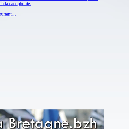
n à la cacophonie.
pourtant…