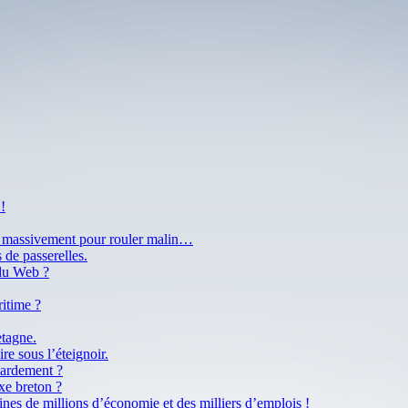
!
ir massivement pour rouler malin…
 de passerelles.
 du Web ?
ritime ?
etagne.
re sous l’éteignoir.
tardement ?
xe breton ?
ines de millions d’économie et des milliers d’emplois !