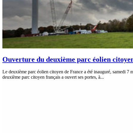
Ouverture du deuxième parc éolien citoyen
Le deuxième parc éolien citoyen de France a été inauguré, samedi 7 mai
deuxième parc citoyen français a ouvert ses portes, à...