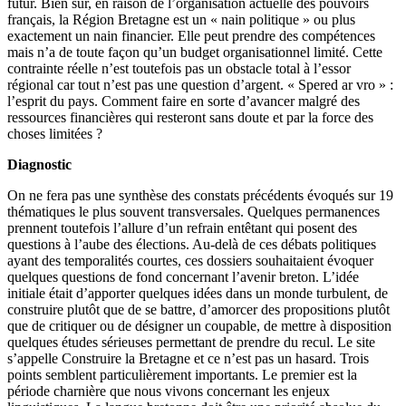
futur. Bien sûr, en raison de l’organisation actuelle des pouvoirs
français, la Région Bretagne est un « nain politique » ou plus
exactement un nain financier. Elle peut prendre des compétences
mais n’a de toute façon qu’un budget organisationnel limité. Cette
contrainte réelle n’est toutefois pas un obstacle total à l’essor
régional car tout n’est pas une question d’argent. « Spered ar vro » :
l’esprit du pays. Comment faire en sorte d’avancer malgré des
ressources financières qui resteront sans doute et par la force des
choses limitées ?
Diagnostic
On ne fera pas une synthèse des constats précédents évoqués sur 19
thématiques le plus souvent transversales. Quelques permanences
prennent toutefois l’allure d’un refrain entêtant qui posent des
questions à l’aube des élections. Au-delà de ces débats politiques
ayant des temporalités courtes, ces dossiers souhaitaient évoquer
quelques questions de fond concernant l’avenir breton. L’idée
initiale était d’apporter quelques idées dans un monde turbulent, de
construire plutôt que de se battre, d’amorcer des propositions plutôt
que de critiquer ou de désigner un coupable, de mettre à disposition
quelques études sérieuses permettant de prendre du recul. Le site
s’appelle Construire la Bretagne et ce n’est pas un hasard. Trois
points semblent particulièrement importants. Le premier est la
période charnière que nous vivons concernant les enjeux