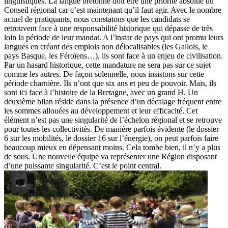
linguistiques. La langue bretonne doit être une priorité absolue du
Conseil régional car c’est maintenant qu’il faut agir. Avec le nombre
actuel de pratiquants, nous constatons que les candidats se
retrouvent face à une responsabilité historique qui dépasse de très
loin la période de leur mandat. A l’instar de pays qui ont promu leurs
langues en créant des emplois non délocalisables (les Gallois, le
pays Basque, les Féroïens…), ils sont face à un enjeu de civilisation.
Par un hasard historique, cette mandature ne sera pas sur ce sujet
comme les autres. De façon solennelle, nous insistons sur cette
période charnière. Ils n’ont que six ans et peu de pouvoir. Mais, ils
sont ici face à l’histoire de la Bretagne, avec un grand H. Un
deuxième bilan réside dans la présence d’un décalage fréquent entre
les sommes allouées au développement et leur efficacité. Cet
élément n’est pas une singularité de l’échelon régional et se retrouve
pour toutes les collectivités. De manière parfois évidente (le dossier
6 sur les mobilités, le dossier 16 sur l’énergie), on peut parfois faire
beaucoup mieux en dépensant moins. Cela tombe bien, il n’y a plus
de sous. Une nouvelle équipe va représenter une Région disposant
d’une puissante singularité. C’est le point central.