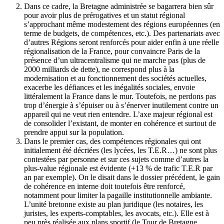
Dans ce cadre, la Bretagne administrée se bagarrera bien sûr
pour avoir plus de prérogatives et un statut régional
s’approchant même modestement des régions européennes (en
terme de budgets, de compétences, etc.). Des partenariats avec
d’autres Régions seront renforcés pour aider enfin à une réelle
régionalisation de la France, pour convaincre Paris de la
présence d’un ultracentralisme qui ne marche pas (plus de
2000 milliards de dette), ne correspond plus à la
modernisation et au fonctionnement des sociétés actuelles,
exacerbe les défiances et les inégalités sociales, envoie
littéralement la France dans le mur. Toutefois, ne perdons pas
trop d’énergie à s’épuiser ou à s’énerver inutilement contre un
appareil qui ne veut rien entendre. L’axe majeur régional est
de consolider l’existant, de monter en cohérence et surtout de
prendre appui sur la population.
Dans le premier cas, des compétences régionales qui ont
initialement été décriées (les lycées, les T.E.R…) ne sont plus
contestées par personne et sur ces sujets comme d’autres la
plus-value régionale est évidente (+13 % de trafic T.E.R par
an par exemple). On le disait dans le dossier précédent, le gain
de cohérence en interne doit toutefois être renforcé,
notamment pour limiter la pagaille institutionnelle ambiante.
L’unité bretonne existe au plan juridique (les notaires, les
juristes, les experts-comptables, les avocats, etc.). Elle est à
peu près réalisée aux plans sportif (le Tour de Bretagne