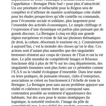
l’appellation « Bretagne Plein Sud » pour plus d’attractivité.
Un axe prioritaire et inéluctable pour la Région sera de
compléter et d’affirmer de manière systématique cette réalité
pour les études prospectives qu’elle contrôle ou commande,
pour l’économie sociale et solidaire, plus largement pour
l’ensemble des activités économiques. Le simple chiffrage et
l’expression d’une dynamique est parfois plus puissant que de
grands discours. La Bretagne à cinq est déjà une grande
région européenne et existe de fait sur plusieurs thématiques
(le droit, la culture, désormais le tourisme etc.). Contrairement
à aujourd’hui, c’est la moindre des choses qu’on le dise. Ces
actions sont d’autant plus naturelles que des singularités
bretonnes résistent aux coups de ciseaux de l’Etat et ont la vie
dure. Le pôle mondial de compétitivité Images et Réseaux
fonctionne déjà à plus de 90 % sur les cinq départements, des
singularités humaines sont plus fortes sur ce périmètre comme
l’E.S.S ou la vitalité écologique d’ensemble. Dans leur statut
ou leurs pratiques, de puissants réseaux, clubs d’entreprises,
associations se créent ou fonctionnent à l’échelle de toute la
Bretagne. La Bretagne peut sans aucun problème appuyer une
réalité et cohérence interne forte qui correspond sans
contestation possible au sentiment d’appartenance des
habitants. Sur des axes pour le moins stratégiques (la
logistique, la notoriété renforcée, l’image du pôle de
compétitivité mer, la traçabilité des produits concernant