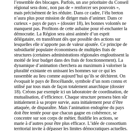
l’ensemble des blocages. Parfois, un axe prioritaire du Conseil
régional sera donc, non pas de « renforcer ses pouvoirs »,
mais précisément de les réduire. Dans ce cadre, l’élu breton
n’aura plus pour mission de diriger mais d’animer. Dans ce
curieux « pays de pays » (dossier 18), les bonnes volontés ne
manquent pas. Profitons de cette aubaine pour ré-enchanter la
démocratie. La Région sera ainsi animée d’un esprit
délégataire, en transférant dès que possible des actions sur
lesquelles elle n’apporte pas de valeur ajoutée. Ce principe de
subsidiarité populaire économisera de multiples frais de
structures (certaines administrations régionales engloutissent la
moitié de leur budget dans des frais de fonctionnement). La
dynamique d’animation cherchera au maximum à valoriser la
pluralité existante en unissant les hommes sur ce qui les
rassemble au lieu comme aujourd’hui qu’ils se déchirent. On
évoquait le pays de Brocéliande, symbole d’un nom connu et
utilisé par tous mais de façon totalement anarchique (dossier
18). Créons par exemple ici un laboratoire de coordination, de
mutualisation, d’efficience. Chaque structure pensera bien sûr
initialement à sa propre survie, aura initialement peur d’être
attaquée, de disparaître. Mais l’animation endogène du pays
doit être tentée pour que chacun gagne en cohérence, se
concentre sur son corps de métier, fluidifie les actions, se
marie à d’autres pour être plus efficace. L’idée de consortium
territorial invite à dépasser les limites démocratiques actuelles.