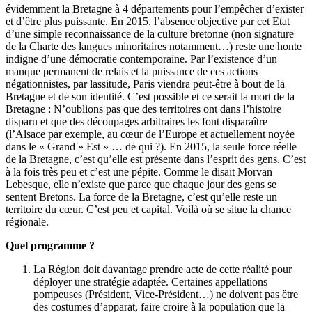
évidemment la Bretagne à 4 départements pour l’empêcher d’exister
et d’être plus puissante. En 2015, l’absence objective par cet Etat
d’une simple reconnaissance de la culture bretonne (non signature
de la Charte des langues minoritaires notamment…) reste une honte
indigne d’une démocratie contemporaine. Par l’existence d’un
manque permanent de relais et la puissance de ces actions
négationnistes, par lassitude, Paris viendra peut-être à bout de la
Bretagne et de son identité. C’est possible et ce serait la mort de la
Bretagne : N’oublions pas que des territoires ont dans l’histoire
disparu et que des découpages arbitraires les font disparaître
(l’Alsace par exemple, au cœur de l’Europe et actuellement noyée
dans le « Grand » Est » … de qui ?). En 2015, la seule force réelle
de la Bretagne, c’est qu’elle est présente dans l’esprit des gens. C’est
à la fois très peu et c’est une pépite. Comme le disait Morvan
Lebesque, elle n’existe que parce que chaque jour des gens se
sentent Bretons. La force de la Bretagne, c’est qu’elle reste un
territoire du cœur. C’est peu et capital. Voilà où se situe la chance
régionale.
Quel programme ?
La Région doit davantage prendre acte de cette réalité pour
déployer une stratégie adaptée. Certaines appellations
pompeuses (Président, Vice-Président…) ne doivent pas être
des costumes d’apparat, faire croire à la population que la