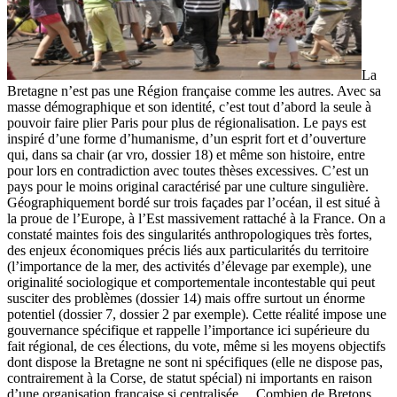
La
Bretagne n’est pas une Région française comme les autres. Avec sa
masse démographique et son identité, c’est tout d’abord la seule à
pouvoir faire plier Paris pour plus de régionalisation. Le pays est
inspiré d’une forme d’humanisme, d’un esprit fort et d’ouverture
qui, dans sa chair (ar vro, dossier 18) et même son histoire, entre
pour lors en contradiction avec toutes thèses excessives. C’est un
pays pour le moins original caractérisé par une culture singulière.
Géographiquement bordé sur trois façades par l’océan, il est situé à
la proue de l’Europe, à l’Est massivement rattaché à la France. On a
constaté maintes fois des singularités anthropologiques très fortes,
des enjeux économiques précis liés aux particularités du territoire
(l’importance de la mer, des activités d’élevage par exemple), une
originalité sociologique et comportementale incontestable qui peut
susciter des problèmes (dossier 14) mais offre surtout un énorme
potentiel (dossier 7, dossier 2 par exemple). Cette réalité impose une
gouvernance spécifique et rappelle l’importance ici supérieure du
fait régional, de ces élections, du vote, même si les moyens objectifs
dont dispose la Bretagne ne sont ni spécifiques (elle ne dispose pas,
contrairement à la Corse, de statut spécial) ni importants en raison
d’une organisation française si centralisée… Combien de Bretons