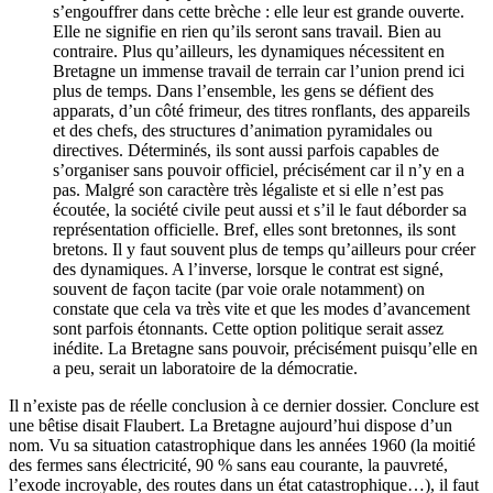
s’engouffrer dans cette brèche : elle leur est grande ouverte.
Elle ne signifie en rien qu’ils seront sans travail. Bien au
contraire. Plus qu’ailleurs, les dynamiques nécessitent en
Bretagne un immense travail de terrain car l’union prend ici
plus de temps. Dans l’ensemble, les gens se défient des
apparats, d’un côté frimeur, des titres ronflants, des appareils
et des chefs, des structures d’animation pyramidales ou
directives. Déterminés, ils sont aussi parfois capables de
s’organiser sans pouvoir officiel, précisément car il n’y en a
pas. Malgré son caractère très légaliste et si elle n’est pas
écoutée, la société civile peut aussi et s’il le faut déborder sa
représentation officielle. Bref, elles sont bretonnes, ils sont
bretons. Il y faut souvent plus de temps qu’ailleurs pour créer
des dynamiques. A l’inverse, lorsque le contrat est signé,
souvent de façon tacite (par voie orale notamment) on
constate que cela va très vite et que les modes d’avancement
sont parfois étonnants. Cette option politique serait assez
inédite. La Bretagne sans pouvoir, précisément puisqu’elle en
a peu, serait un laboratoire de la démocratie.
Il n’existe pas de réelle conclusion à ce dernier dossier. Conclure est
une bêtise disait Flaubert. La Bretagne aujourd’hui dispose d’un
nom. Vu sa situation catastrophique dans les années 1960 (la moitié
des fermes sans électricité, 90 % sans eau courante, la pauvreté,
l’exode incroyable, des routes dans un état catastrophique…), il faut