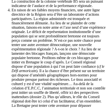
La construction de la colonne vertébrale B5 sera un puissant
indicateur de l’audace et de la performance régionale.
En raison de ses faibles moyens financiers, une autre ligne
directrice de la Région sera d’être un laboratoire d’actions
participatives. La région administrée est tronquée et
financièrement démunie. Au lieu de se plaindre de cette
situation, faisons-en notre arme et l’axe neuf d’une expérience
originale. Le déficit de représentation institutionnelle d’une
population qui se sent profondément bretonne est toujours
perçu comme un problème. N’est-ce pas notre chance pour
tenter une autre aventure démocratique, une nouvelle
expérimentation régionale ? A-t-on le choix ? Au lieu de se
lamenter des blocages français, lançons une démocratie
populaire bretonne. Profitons même de ces blocages pour
initier en Bretagne le coup d’après. Le Conseil régional
dispose d’une population à qui l’on peut faire confiance (
cf le
Défi armoricain
). Il a la chance d’être présent sur un territoire
qui dispose d’aménités géographiques hors-normes pour
produire presque partout des richesses. Le tissu associatif et
culturel y est d’une vitalité supérieure… Au-delà de la
création d’E.P.C.C, l’animation territoriale et non son contrôle
peut initier un souffle de liberté, offrir ici des perspectives
inattendues (dossier 2). Plus qu’ailleurs, le rôle du Conseil
régional doit être ici celui d’un facilitateur, d’un ensemblier.
La Bretagne peut tenter cette aventure pour dépasser