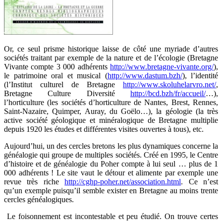
Or, ce seul prisme historique laisse de côté une myriade d’autres
sociétés traitant par exemple de la nature et de l’écologie (Bretagne
Vivante compte 3 000 adhérents
http://www.bretagne-vivante.org/
),
le patrimoine oral et musical (
http://www.dastum.bzh/
), l’identité
(l’Institut culturel de Bretagne
http://www.skoluhelarvro.net/
,
Bretagne Culture Diversité
http://bcd.bzh/fr/accueil/
…),
l’horticulture (les sociétés d’horticulture de Nantes, Brest, Rennes,
Saint-Nazaire, Quimper, Auray, du Goëlo…), la géologie (la très
active société géologique et minéralogique de Bretagne multiplie
depuis 1920 les études et différentes visites ouvertes à tous), etc.
Aujourd’hui, un des cercles bretons les plus dynamiques concerne la
généalogie qui groupe de multiples sociétés. Créé en 1995, le Centre
d’histoire et de généalogie du Poher compte à lui seul … plus de 1
000 adhérents ! Le site vaut le détour et alimente par exemple une
revue très riche
http://cghp-poher.net/association.html
. Ce n’est
qu’un exemple puisqu’il semble exister en Bretagne au moins trente
cercles généalogiques.
Le foisonnement est incontestable et peu étudié. On trouve certes