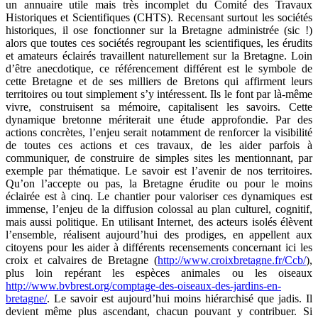
un annuaire utile mais très incomplet du Comité des Travaux
Historiques et Scientifiques (CHTS). Recensant surtout les sociétés
historiques, il ose fonctionner sur la Bretagne administrée (sic !)
alors que toutes ces sociétés regroupant les scientifiques, les érudits
et amateurs éclairés travaillent naturellement sur la Bretagne. Loin
d’être anecdotique, ce référencement différent est le symbole de
cette Bretagne et de ses milliers de Bretons qui affirment leurs
territoires ou tout simplement s’y intéressent. Ils le font par là-même
vivre, construisent sa mémoire, capitalisent les savoirs. Cette
dynamique bretonne mériterait une étude approfondie. Par des
actions concrètes, l’enjeu serait notamment de renforcer la visibilité
de toutes ces actions et ces travaux, de les aider parfois à
communiquer, de construire de simples sites les mentionnant, par
exemple par thématique. Le savoir est l’avenir de nos territoires.
Qu’on l’accepte ou pas, la Bretagne érudite ou pour le moins
éclairée est à cinq. Le chantier pour valoriser ces dynamiques est
immense, l’enjeu de la diffusion colossal au plan culturel, cognitif,
mais aussi politique. En utilisant Internet, des acteurs isolés élèvent
l’ensemble, réalisent aujourd’hui des prodiges, en appellent aux
citoyens pour les aider à différents recensements concernant ici les
croix et calvaires de Bretagne (
http://www.croixbretagne.fr/Ccb/
),
plus loin repérant les espèces animales ou les oiseaux
http://www.bvbrest.org/comptage-des-oiseaux-des-jardins-en-
bretagne/
. Le savoir est aujourd’hui moins hiérarchisé que jadis. Il
devient même plus ascendant, chacun pouvant y contribuer. Si