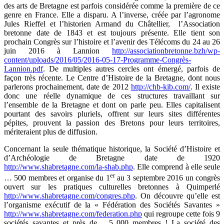
des arts de Bretagne est parfois considérée comme la première de ce
genre en France. Elle a disparu. A l’inverse, créée par l’agronome
Jules Rieffel et l’historien Armand du Châtellier, l’Association
bretonne date de 1843 et est toujours présente. Elle tient son
prochain Congrès sur l’histoire et l’avenir des Télécoms du 24 au 26
juin 2016 à Lannion
http://associationbretonne.bzh/wp-
content/uploads/2016/05/2016-05-17-Programme-Congrès-
Lannion.pdf
. De multiples autres cercles ont émergé, parfois de
façon très récente. Le Centre d’Histoire de la Bretagne, dont nous
parlerons prochainement, date de 2012
http://chb-kib.com/
. Il existe
donc une réelle dynamique de ces structures travaillant sur
l’ensemble de la Bretagne et dont on parle peu. Elles capitalisent
pourtant des savoirs pluriels, offrent sur leurs sites différentes
pépites, prouvent la passion des Bretons pour leurs territoires,
mériteraient plus de diffusion.
Concernant la seule thématique historique, la Société d’Histoire et
d’Archéologie de Bretagne date de 1920
http://www.shabretagne.com/la-shab.php
. Elle comprend à elle seule
er
… 500 membres et organise du 1
au 3 septembre 2016 un congrès
ouvert sur les pratiques culturelles bretonnes à Quimperlé
http://www.shabretagne.com/congres.php
. On découvre qu’elle est
l’organisme exécutif de la « Fédération des Sociétés Savantes »
http://www.shabretagne.com/federation.php
qui regroupe cette fois 9
sociétés savantes et près de… 5 000 membres ! La société des