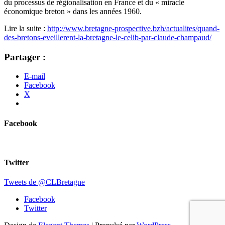
du processus de régionalisation en France et du « miracle
économique breton » dans les années 1960.
Lire la suite :
http://www.bretagne-prospective.bzh/actualites/quand-
des-bretons-eveillerent-la-bretagne-le-celib-par-claude-champaud/
Partager :
E-mail
Facebook
X
Facebook
Twitter
Tweets de @CLBretagne
Facebook
Twitter