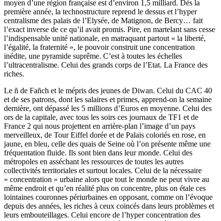
moyen d’une région française est d’environ 1,5 milliard. Dès la
première année, la technostructure reprend le dessus et l’hyper
centralisme des palais de l’Elysée, de Matignon, de Bercy… fait
l’exact inverse de ce qu’il avait promis. Pire, en martelant sans cesse
l’indispensable unité nationale, en matraquant partout « la liberté,
l’égalité, la fraternité », le pouvoir construit une concentration
inédite, une pyramide suprême. C’est à toutes les échelles
l’ultracentralisme. Celui des grands corps de l’Etat. La France des
riches.
Le ñ de Fañch et le mépris des jeunes de Diwan. Celui du CAC 40
et de ses patrons, dont les salaires et primes, apprend-on la semaine
dernière, ont dépassé les 5 millions d’Euros en moyenne. Celui des
ors de la capitale, avec tous les soirs ces journaux de TF1 et de
France 2 qui nous projettent en arrière-plan l’image d’un pays
merveilleux, de Tour Eiffel dorée et de Palais coloriés en rose, en
jaune, en bleu, celle des quais de Seine où l’on présente même une
fréquentation fluide. Ils sont bien dans leur monde. Celui des
métropoles en asséchant les ressources de toutes les autres
collectivités territoriales et surtout locales. Celui de la nécessaire
« concentration » urbaine alors que tout le monde ne peut vivre au
même endroit et qu’en réalité plus on concentre, plus on étale ces
lointaines couronnes périurbaines en opposant, comme on l’évoque
depuis des années, les riches à ceux coincés dans leurs problèmes et
leurs embouteillages. Celui encore de l’hyper concentration des