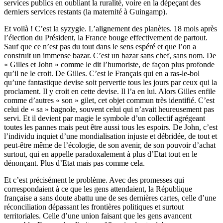
services publics en oubliant la ruralité, voire en la dépeçant des
derniers services restants (la maternité à Guingamp).
Et voilà ! C’est la syzygie. L’alignement des planètes. 18 mois après
l’élection du Président, la France bouge effectivement de partout.
Sauf que ce n’est pas du tout dans le sens espéré et que l’on a
construit un immense bazar. C’est un bazar sans chef, sans nom. De
« Gilles et John » comme le dit l’humoriste, de façon plus profonde
qu’il ne le croit. De Gilles. C’est le Français qui en a ras-le-bol
qu’une fantastique devise soit pervertie tous les jours par ceux qui la
proclament. Il y croit en cette devise. Il l’a en lui. Alors Gilles enfile
comme d’autres « son » gilet, cet objet commun très identifié. C’est
celui de « sa » bagnole, souvent celui qui n’avait heureusement pas
servi. Et il devient par magie le symbole d’un collectif agrégeant
toutes les pannes mais peut être aussi tous les espoirs. De John, c’est
l’individu inquiet d’une mondialisation injuste et débridée, de tout et
peut-être même de l’écologie, de son avenir, de son pouvoir d’achat
surtout, qui en appelle paradoxalement à plus d’Etat tout en le
dénonçant. Plus d’Etat mais pas comme cela.
Et c’est précisément le problème. Avec des promesses qui
correspondaient à ce que les gens attendaient, la République
française a sans doute abattu une de ses dernières cartes, celle d’une
réconciliation dépassant les frontières politiques et surtout
territoriales. Celle d’une union faisant que les gens avancent