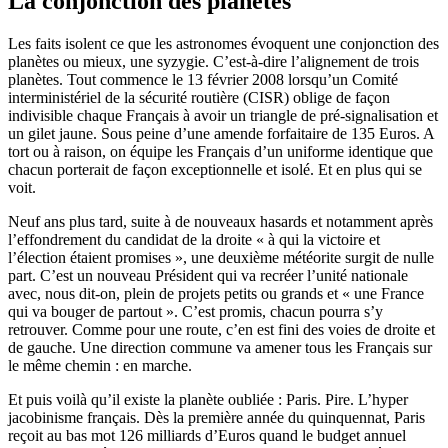
La conjonction des planètes
Les faits isolent ce que les astronomes évoquent une conjonction des
planètes ou mieux, une syzygie. C’est-à-dire l’alignement de trois
planètes. Tout commence le 13 février 2008 lorsqu’un Comité
interministériel de la sécurité routière (CISR) oblige de façon
indivisible chaque Français à avoir un triangle de pré-signalisation et
un gilet jaune. Sous peine d’une amende forfaitaire de 135 Euros. A
tort ou à raison, on équipe les Français d’un uniforme identique que
chacun porterait de façon exceptionnelle et isolé. Et en plus qui se
voit.
Neuf ans plus tard, suite à de nouveaux hasards et notamment après
l’effondrement du candidat de la droite « à qui la victoire et
l’élection étaient promises », une deuxième météorite surgit de nulle
part. C’est un nouveau Président qui va recréer l’unité nationale
avec, nous dit-on, plein de projets petits ou grands et « une France
qui va bouger de partout ». C’est promis, chacun pourra s’y
retrouver. Comme pour une route, c’en est fini des voies de droite et
de gauche. Une direction commune va amener tous les Français sur
le même chemin : en marche.
Et puis voilà qu’il existe la planète oubliée : Paris. Pire. L’hyper
jacobinisme français. Dès la première année du quinquennat, Paris
reçoit au bas mot 126 milliards d’Euros quand le budget annuel