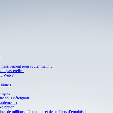
!
ir massivement pour rouler malin…
 de passerelles.
 du Web ?
ritime ?
etagne.
re sous l’éteignoir.
tardement ?
xe breton ?
ines de millions d’économie et des milliers d’emplois !