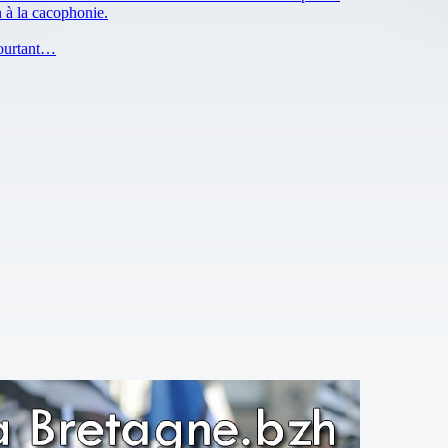
n à la cacophonie.
pourtant…