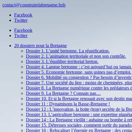
contact@construirelabretagne.bzh
Facebook
Twitter
Facebook
Twitter
20 dossiers pour la Bretagne
Dossier 1. L’unité bretonne. La réunification.
Dossier 2. L’animation territoriale et non son contrôle.
Dossier 3. L’équilibre territorial breton.
Dossier 4. Langue bretonne : c’est aujourd’hui ou jamais 
Dossier 5. Economie bretonne, sans usines pas d’emploi.
Dossier 6. Mobilité ou congestion ? Pas besoin d’invest
Dossier 7. Une société du lien : moins de cheminées, plus
Dossier 8. La Bretagne numérique contre les prédateurs
Dossier 9. La Bretagne ? Connais pas…
Dossier 10. Et si la Bretagne renouait avec son destin ma
Dossier 11 : Dynamisons la Basse-Bretagne !
Dossier 12 : L’innovation, la botte (trop) secrète de la Br
Dossier 13. L’agriculture bretonne : une expertise planétai
Dossier 14 : La Bretagne vieillit : aubaine ou bombe à re
Dossier 15. Détresses sociales, comment sortir du parado
Dossier 16 : Relocaliser l’énergie en Bretagne : des centa